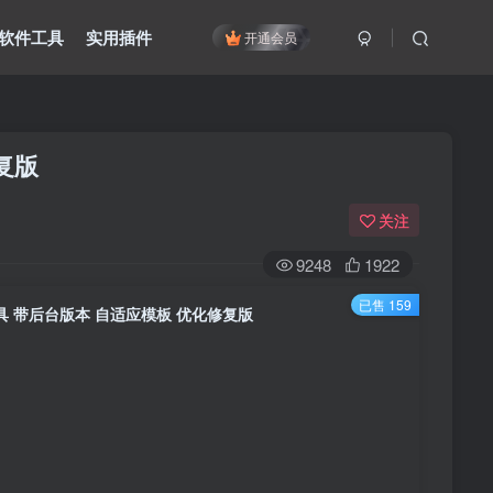
软件工具
实用插件
开通会员
复版
关注
9248
1922
已售 159
具 带后台版本 自适应模板 优化修复版