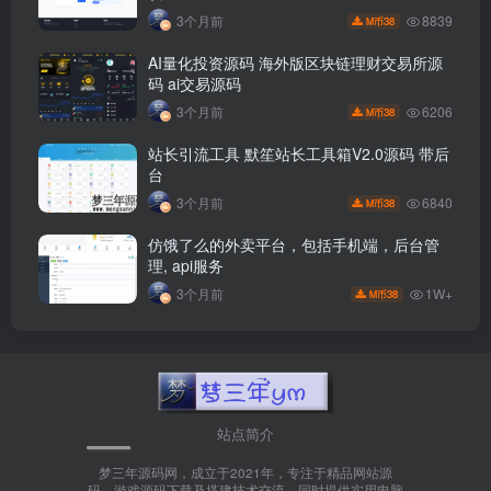
8839
3个月前
38
M币
AI量化投资源码 海外版区块链理财交易所源
码 ai交易源码
6206
3个月前
38
M币
站长引流工具 默笙站长工具箱V2.0源码 带后
台
6840
3个月前
38
M币
仿饿了么的外卖平台，包括手机端，后台管
理, api服务
1W+
3个月前
38
M币
站点简介
梦三年源码网，成立于2021年，专注于精品网站源
码、游戏源码下载及搭建技术交流，同时提供实用电脑