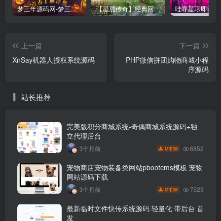
梦三年源码网-梦三年ym会员代理详情
【星辰传奇】经典回合制手游+安卓端+GM工具+详细搭建教程
上一篇
下一篇
XnSay机器人授权系统源码
PHP微信拼团购物商城小程
序源码
站长推荐
完美版积分商城系统-奇偶商城系统源码+独
立代理后台
8852
3个月前
38
M币
宠物商店宠物装备类网站pbootcms模板 宠物
网站源码下载
7523
3个月前
38
M币
最新临时文件快传系统源码 轻量化 带后台 首
发